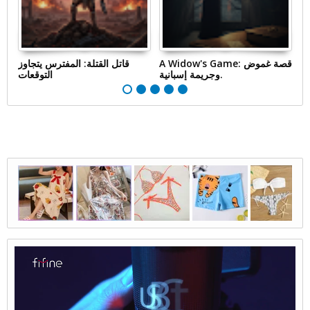
جد
A Widow's Game: قصة غموض
قاتل القتلة: المفترس يتجاوز
يد
وجريمة إسبانية.
التوقعات