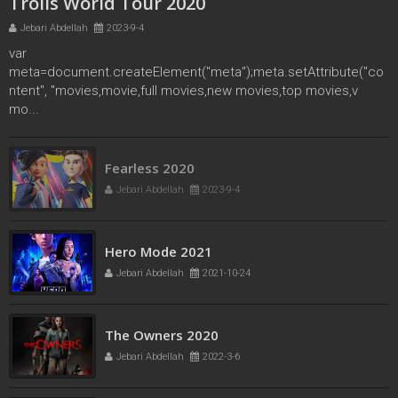
Trolls World Tour 2020
Jebari Abdellah
2023-9-4
var
meta=document.createElement("meta");meta.setAttribute("co
ntent", "movies,movie,full movies,new movies,top movies,v
mo...
Fearless 2020
Jebari Abdellah
2023-9-4
Hero Mode 2021
Jebari Abdellah
2021-10-24
The Owners 2020
Jebari Abdellah
2022-3-6