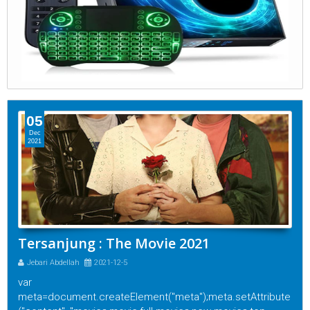
05
Dec
2021
Tersanjung : The Movie 2021
Jebari Abdellah
2021-12-5
var
meta=document.createElement("meta");meta.setAttribute