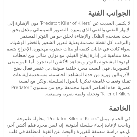
الجوانب الفنية
لا يكتمل الحديث عن "Predator: Killer of Killers" دون الإشارة إلى
الإبهار التقني والفني الذي يميزه. التصوير السينمائي مذهل بحق،
حيث يستخدم الظلال والإضاءة لخلق جو من التوتر المستمر
والترقب. كل لقطة مصممة بعناية لتعزيز الشعور بالخطر الوشيك،
سواء كانت في غابات كثيفة أو بيئات حضرية مهجورة. الإخراج يتسم
بدقة متناهية في إدارة إيقاع الفيلم، مع توازن مثالي بين لحظات
الهدوء المشحونة بالتوتر ومشاهد الأكشن المتفجرة. أما الموسيقى
التصويرية، فهي ليست مجرد خلفية صوتية، بل عنصر فعال يضخ
الأدرينالين ويزيد من حدة المشاهد الحاسمة، مستخدمة إيقاعات
ثقيلة ونغمات غامضة تذكرنا بأصول السلسلة، ولكن مع لمسة
عصرية. هذه العناصر الفنية مجتمعة ترفع من مستوى "Predator:
Killer of Killers" وتجعله وليمة بصرية وسمعية.
الخاتمة
في الختام، يمثل "Predator: Killer of Killers" محاولة طموحة
وناجحة لإعادة إحياء سلسلة أيقونية. إنه ليس مجرد فيلم أكشن آخر،
بل هو دراسة متعمقة للغريزة والبحث عن القوة المطلقة في قلب