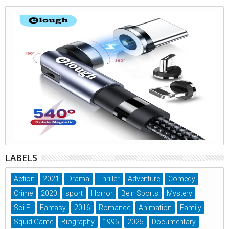
LABELS
Action
2021
Drama
Thriller
Adventure
Comedy
Crime
2020
sport
Horror
Bein Sports
Mystery
Sci-Fi
Fantasy
2016
Romance
Animation
Family
Squid Game
Biography
1995
2025
Documentary