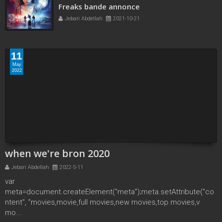
Freaks bande annonce
Jebari Abdellah
2021-10-21
11
May
2022
when we're bron 2020
Jebari Abdellah
2022-5-11
var
meta=document.createElement("meta");meta.setAttribute("co
ntent", "movies,movie,full movies,new movies,top movies,v
mo...