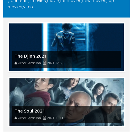
("content", "movies,movie,full movies,new movies,top
movies,v mo...
The Djinn 2021
Jebari Abdellah
2021-12-5
The Soul 2021
Jebari Abdellah
2021-11-11