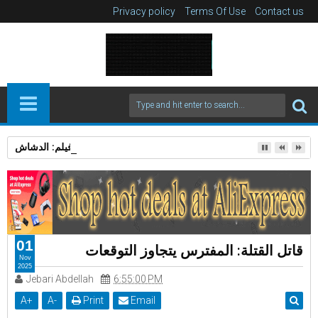
Privacy policy
Terms Of Use
Contact us
مراجعة فيلم: الدشاش
01
قاتل القتلة: المفترس يتجاوز التوقعات
Nov
2025
Jebari Abdellah
6:55:00 PM
A
+
A
-
Print
Email