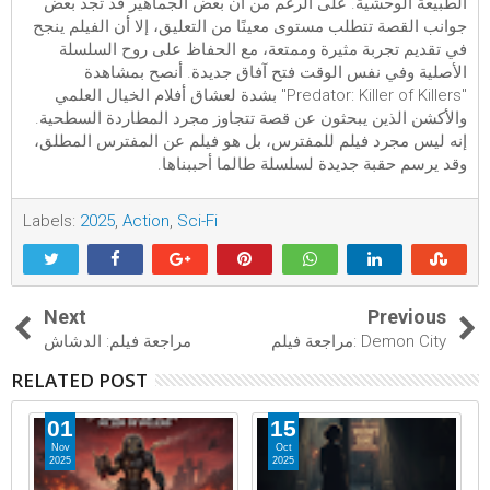
الطبيعة الوحشية. على الرغم من أن بعض الجماهير قد تجد بعض
جوانب القصة تتطلب مستوى معينًا من التعليق، إلا أن الفيلم ينجح
في تقديم تجربة مثيرة وممتعة، مع الحفاظ على روح السلسلة
الأصلية وفي نفس الوقت فتح آفاق جديدة. أنصح بمشاهدة
"Predator: Killer of Killers" بشدة لعشاق أفلام الخيال العلمي
والأكشن الذين يبحثون عن قصة تتجاوز مجرد المطاردة السطحية.
إنه ليس مجرد فيلم للمفترس، بل هو فيلم عن المفترس المطلق،
وقد يرسم حقبة جديدة لسلسلة طالما أحببناها.
Labels:
2025
,
Action
,
Sci-Fi
Next
Previous
مراجعة فيلم: Demon City
مراجعة فيلم: الدشاش
RELATED POST
01
15
Nov
Oct
2025
2025