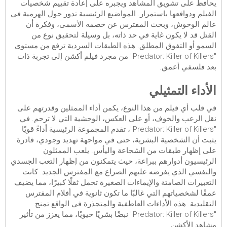
يحافظ على تشويق المشاهد ويجبره على إعادة تقييم شخصيات
الفيلم ودوافعها باستمرار. المواضيع الرئيسية تدور حول الهرمية في
عالم الوحوش، وبحث المفترس عن خصمه الأسمى، وفكرة أن
القتل قد لا يكون غاية في حد ذاته، بل وسيلة لتحقيق نوع من
السمو أو التفوق المطلق. هذه الطبقات السردية ترفع من مستوى
"Predator: Killer of Killers" من مجرد فيلم أكشن إلى تجربة ذات
بعد فلسفي أعمق.
الأداء التمثيلي
في قلب أي فيلم من هذا النوع، يكمن أداء الممثلين وقدرتهم على
نقل الرعب والخوف، أو على العكس، الوحشية التي لا ترحم. في
"Predator: Killer of Killers"، تقدم المجموعة الرئيسية أداءً قويًا
يثبت أن الشخصية البشرية، حتى في مواجهة تهديد وجودي، قادرة
على إظهار طبقات من الشجاعة واليأس. يلعب الممثلون
الرئيسيون أدوارهم ببراعة، حيث يتمكنون من إظهار التعب الجسدي
والنفسي الذي يفرضه عليهم الصراع مع المفترس الجديد. كانت
التعبيرات الصامتة والإيماءات الصغيرة تحمل ثقلًا كبيرًا، مما يضيف
عمقًا لشخصياتهم التي غالبًا ما تكون ثانوية في أفلام المفترس
التقليدية. هذه الأداءات العاطفية والمتجذرة في الواقع تمنح
"Predator: Killer of Killers" نبضًا بشريًا حيويًا، مما يعزز من تأثير
مشاهد الأكشن.