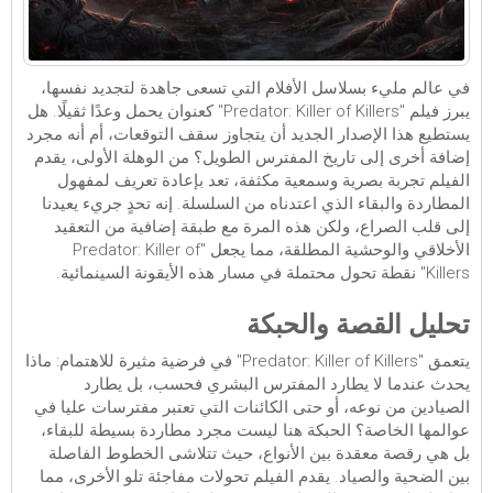
في عالم مليء بسلاسل الأفلام التي تسعى جاهدة لتجديد نفسها،
يبرز فيلم "Predator: Killer of Killers" كعنوان يحمل وعدًا ثقيلًا. هل
يستطيع هذا الإصدار الجديد أن يتجاوز سقف التوقعات، أم أنه مجرد
إضافة أخرى إلى تاريخ المفترس الطويل؟ من الوهلة الأولى، يقدم
الفيلم تجربة بصرية وسمعية مكثفة، تعد بإعادة تعريف لمفهول
المطاردة والبقاء الذي اعتدناه من السلسلة. إنه تحدٍ جريء يعيدنا
إلى قلب الصراع، ولكن هذه المرة مع طبقة إضافية من التعقيد
الأخلاقي والوحشية المطلقة، مما يجعل "Predator: Killer of
Killers" نقطة تحول محتملة في مسار هذه الأيقونة السينمائية.
تحليل القصة والحبكة
يتعمق "Predator: Killer of Killers" في فرضية مثيرة للاهتمام: ماذا
يحدث عندما لا يطارد المفترس البشري فحسب، بل يطارد
الصيادين من نوعه، أو حتى الكائنات التي تعتبر مفترسات عليا في
عوالمها الخاصة؟ الحبكة هنا ليست مجرد مطاردة بسيطة للبقاء،
بل هي رقصة معقدة بين الأنواع، حيث تتلاشى الخطوط الفاصلة
بين الضحية والصياد. يقدم الفيلم تحولات مفاجئة تلو الأخرى، مما