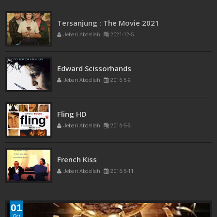
Tersanjung : The Movie 2021
Jebari Abdellah
2021-12-5
Edward Scissorhands
Jebari Abdellah
2016-5-9
Fling HD
Jebari Abdellah
2016-5-9
French Kiss
Jebari Abdellah
2016-5-11
01
Oct