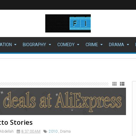
ATION
BIOGRAPHY
COMEDY
CRIME
DRAMA
مقدمة: عودة 
to Stories
 Abdellah
8:37:00 AM
2010
,
Drama