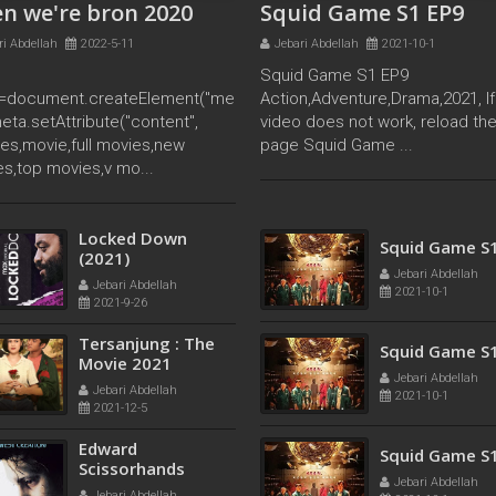
n we're bron 2020
Squid Game S1 EP9
ri Abdellah
2022-5-11
Jebari Abdellah
2021-10-1
Squid Game S1 EP9
=document.createElement("me
Action,Adventure,Drama,2021, If
meta.setAttribute("content",
video does not work, reload th
es,movie,full movies,new
page Squid Game ...
s,top movies,v mo...
Squid Game S
Algorithm: BLISS
Jebari Abdellah
(2020)
2021-10-1
Jebari Abdellah
2021-9-24
Squid Game S
Locked Down
(2021)
Jebari Abdellah
2021-10-1
Jebari Abdellah
2021-9-26
Squid Game S
Tersanjung : The
Movie 2021
Jebari Abdellah
2021-10-1
Jebari Abdellah
2021-12-5