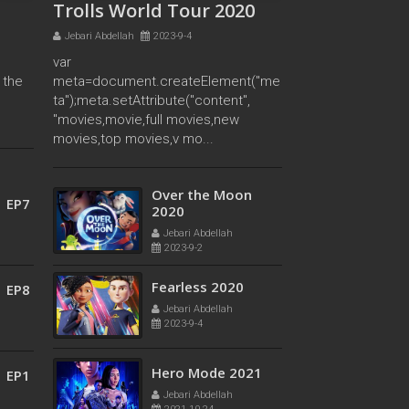
Trolls World Tour 2020
Jebari Abdellah
2023-9-4
var
 the
meta=document.createElement("me
e
ta");meta.setAttribute("content",
"movies,movie,full movies,new
movies,top movies,v mo...
1 EP6
The Knight and the
Princess 2020
Jebari Abdellah
2023-8-31
Over the Moon
1 EP7
2020
Jebari Abdellah
2023-9-2
Fearless 2020
1 EP8
Jebari Abdellah
2023-9-4