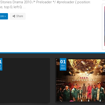
Stories Drama 2010 /* Preloader */ #preloader { position:
; top:0; left:0; ...
ore »
1
01
y
Oct
22
2021