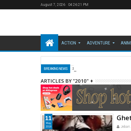
August 7, 2026
04:26:21 PM
ACTION
ADVENTURE
ANIM
الـ "باغي" بمجد جديد
BREAKING NEWS
2025-11-1
ARTICLES BY "2010"
Ghet
11
May
Jebari
2016