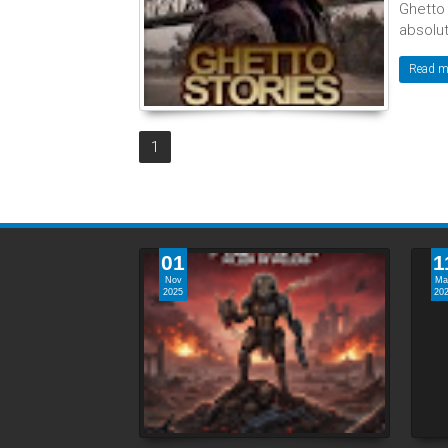
Ghetto 
absolute
Read m
1
01
1
Nov
Ma
2025
20