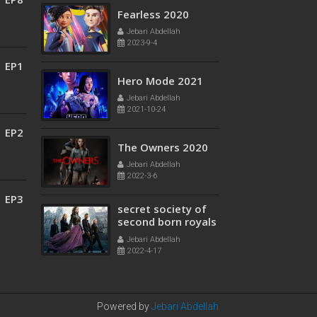
Fearless 2020
Jebari Abdellah
2023-9-4
1 EP1
Hero Mode 2021
Jebari Abdellah
2021-10-24
1 EP2
The Owners 2020
Jebari Abdellah
2022-3-6
1 EP3
secret society of
second born royals
2020
Jebari Abdellah
2022-4-17
Powered by
Jebari Abdellah