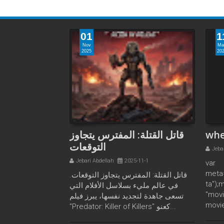
01
1
Nov
Ma
2025
20
قاتل القتلة: المفترس يتجاوز
whe
التوقعات
Jeba
Jebari Abdellah
2025-11-1
var
meta
قاتل القتلة: المفترس يتجاوز التوقعات.
ta");
في عالم مليء بسلاسل الأفلام التي
"movi
تسعى جاهدة لتجديد نفسها، يبرز فيلم
movie
"Predator: Killer of Killers" كعنو...