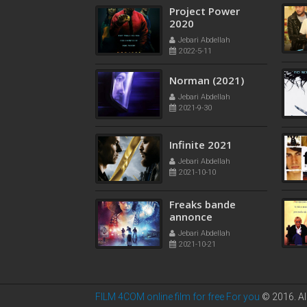
Project Power
2020
Jebari Abdellah
2022-5-11
Norman (2021)
Jebari Abdellah
2021-9-30
Infinite 2021
Jebari Abdellah
2021-10-10
Freaks bande
annonce
Jebari Abdellah
2021-10-21
FILM 4COM online film for free For you
© 2016. Al