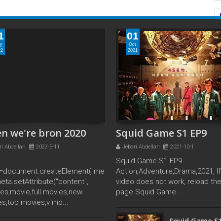
1
01
y
Oct
22
2021
n we're bron 2020
Squid Game S1 EP9
ri Abdellah
2022-5-11
Jebari Abdellah
2021-10-1
Squid Game S1 EP9
=document.createElement("me
Action,Adventure,Drama,2021, If
meta.setAttribute("content",
video does not work, reload th
es,movie,full movies,new
page Squid Game ...
s,top movies,v mo...
Squid Game S