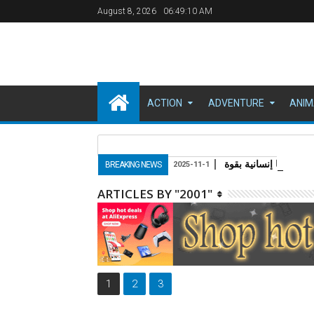
August 8, 2026
06:49:10 AM
ACTION
ADVENTURE
ANIM
BREAKING NEWS
2025-11-1
ARTICLES BY "2001"
1
2
3