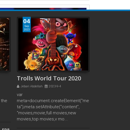
04
Sep
2023
Featured Post
Populars
Labels
Trolls World Tour 2020
مراجعة فيلم: الدشاش
Jebari Abdellah
2023-9-4
مراجعة فيلم: الدشاش في عالم السينما الذي
var
يشهد دائمًا تلهفًا للمحتوى العميق والفريد، يبرز
 the
meta=document.createElement("me
فيلم "الدشاش" كصرخة فنية مدوية تستحق كل ...
e
ta");meta.setAttribute("content",
"movies,movie,full movies,new
movies,top movies,v mo...
1 EP8